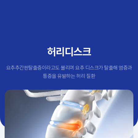
추천 검색어
#초음파약침
#척추압박골절
#교통사고후유증
#허리디스크
#목디스크
허리디스크
#추나요법
요추추간판탈출증이라고도 불리며 요추 디스크가 탈출해 염증과
통증을 유발하는 허리 질환