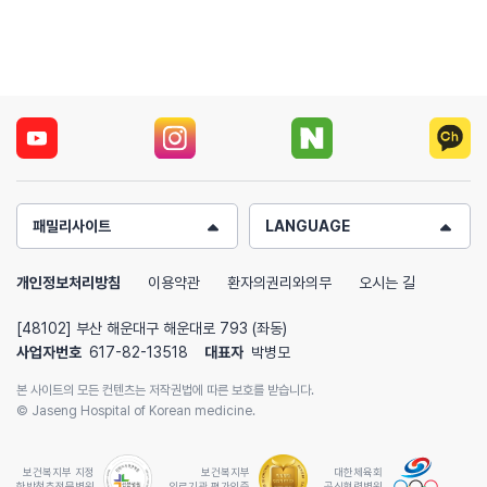
패밀리사이트
LANGUAGE
개인정보처리방침
이용약관
환자의권리와의무
오시는 길
[48102] 부산 해운대구 해운대로 793 (좌동)
사업자번호
617-82-13518
대표자
박병모
본 사이트의 모든 컨텐츠는 저작권법에 따른 보호를 받습니다.
© Jaseng Hospital of Korean medicine.
보건복지부 지정
보건복지부
대한체육회
한방척추전문병원
의료기관 평가인증
공식협력병원