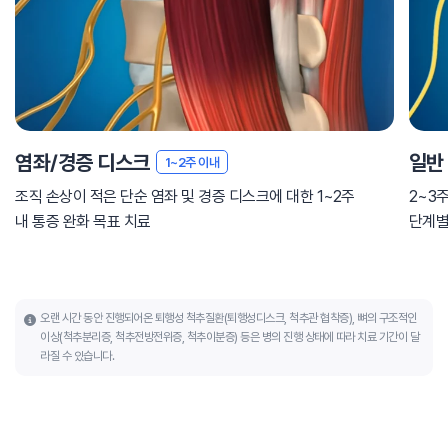
염좌/경증 디스크
일반
1~2주 이내
조직 손상이 적은 단순 염좌 및 경증 디스크에 대한 1~2주
2~3
내 통증 완화 목표 치료
단계별
오랜 시간 동안 진행되어온 퇴행성 척추질환(퇴행성디스크, 척추관 협착증), 뼈의 구조적인
이상(척추분리증, 척추전방전위증, 척추이분증) 등은 병의 진행 상태에 따라 치료 기간이 달
라질 수 있습니다.