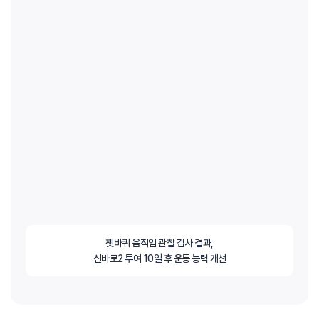
쳇바퀴 움직임 관찰 검사 결과,
신바로2 투여 10일 후 운동 능력 개선