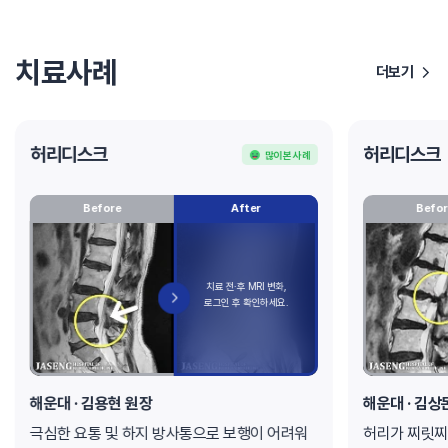
치료사례
더보기
허리디스크
허리디스크
많이 본 사례
Before
After
Befor
해운대
· 김용현 원장
해운대
· 김상
극심한 요통 및 하지 방사통으로 보행이 어려워
허리가 찌릿찌