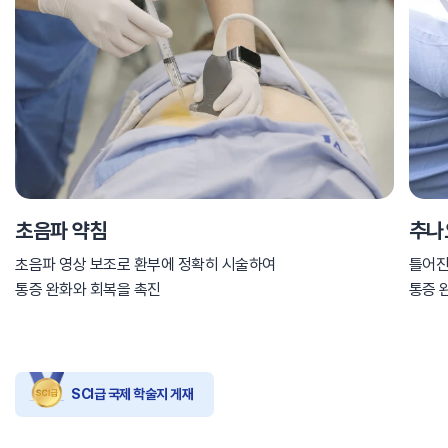
초음파 약침
추나
초음파 영상 보조로 환부에 정확히 시술하여
틀어진
통증 완화와 회복을 촉진
통증 
SCI급 국제 학술지 게재