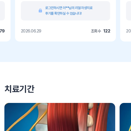
로그인하시면 이**님의 리얼 자생치료
후기를 확인하실 수 있습니다!
79
2026.06.29
조회수
122
20
치료기간