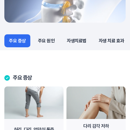
주요 증상
주요 증상
주요 원인
자생치료법
자생 치료 효과
주요 증상
다리 감각 저하
허리, 다리, 엉덩이 통증