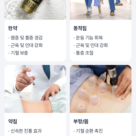
한약
동작침
염증 및 통증 경감
운동 기능 회복
근육 및 인대 강화
근육 및 인대 강화
기혈 보충
통증 조절
약침
부항/뜸
신속한 진통 효과
기혈 순환 촉진