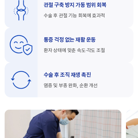
관절 구축 방지
가동 범위 회복
수술 후 관절 기능
회복에 효과적
통증 걱정 없는
재활 운동
환자 상태에 맞춘
속도·각도 조절
수술 후 조직
재생 촉진
염증 및 부종 완화,
순환 개선