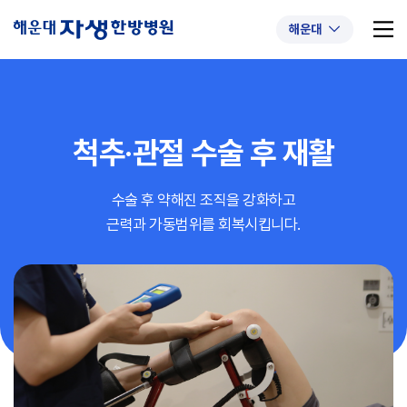
해운대
척추·관절
수술 후 재활
추천 검색어
#초음파약침
#척추압박골절
수술 후 약해진 조직을 강화하고
#교통사고후유증
#허리디스크
#목디스크
근력과 가동범위를 회복시킵니다.
#추나요법