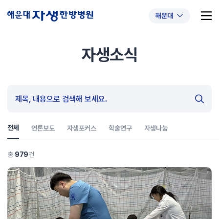
해운대
자생소식
추천 검색어
#초음파약침
#척추압박골절
#교통사고후유증
#허리디스크
#목디스크
#추나요법
전체
언론보도
자생포커스
학술연구
자생나눔
총
979
건