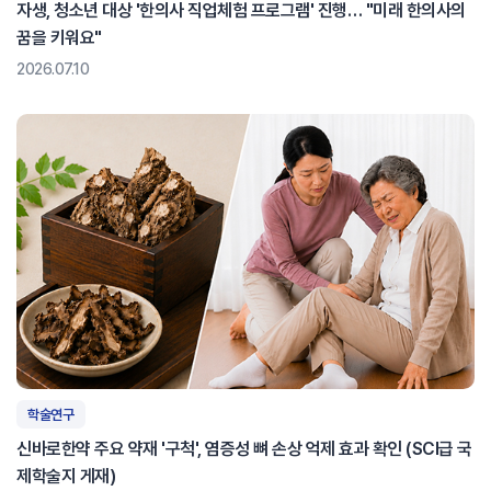
자생, 청소년 대상 '한의사 직업체험 프로그램' 진행… "미래 한의사의
꿈을 키워요"
2026.07.10
학술연구
신바로한약 주요 약재 '구척', 염증성 뼈 손상 억제 효과 확인 (SCI급 국
제학술지 게재)