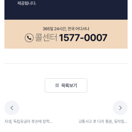
7
월
1
일
부
목록보기
터
건
강
보
험
자생, 독립유공자 후손에 장학금 전달… “독립정신 잇는 미래 인재 응원”
교통사고 후 다리 통증, 동작침법 병행 시 회복 속도 4배 빨라(SCI급 국제학술지 게재)
적