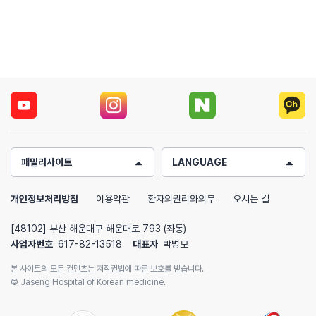
용
도
수
치
료
비
용
부
담
이
패밀리사이트
LANGUAGE
확
~
개인정보처리방침
이용약관
환자의권리와의무
오시는 길
줄
[48102] 부산 해운대구 해운대로 793 (좌동)
었
사업자번호
617-82-13518
대표자
박병모
습
니
본 사이트의 모든 컨텐츠는 저작권법에 따른 보호를 받습니다.
© Jaseng Hospital of Korean medicine.
다.
/