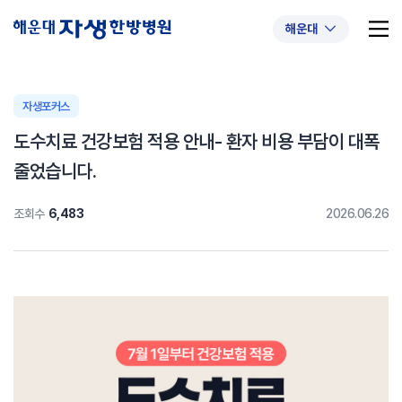
해운대
자생포커스
도수치료 건강보험 적용 안내- 환자 비용 부담이 대폭
추천 검색어
#초음파약침
#척추압박골절
줄었습니다.
#교통사고후유증
#허리디스크
#목디스크
조회수
6,483
2026.06.26
#추나요법